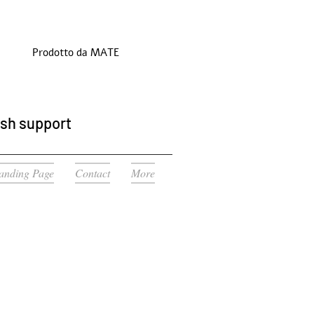
Prodotto da MATE
ish support
anding Page
Contact
More