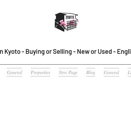
n Kyoto - Buying or Selling - New or Used - Engl
General
Properties
New Page
Blog
General
L